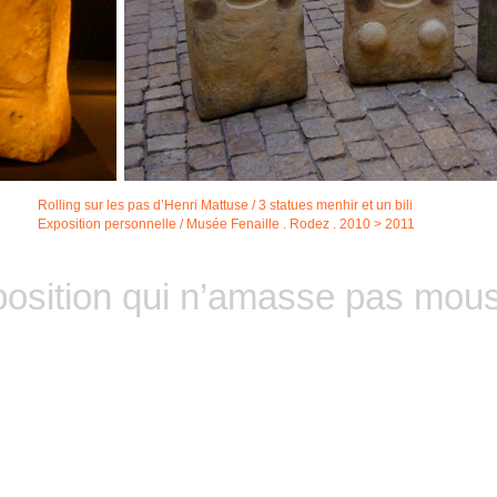
Rolling sur les pas d’Henri Mattuse / 3 statues menhir et un bili
Exposition personnelle / Musée Fenaille . Rodez . 2010 > 2011
xposition qui n’amasse pas mou